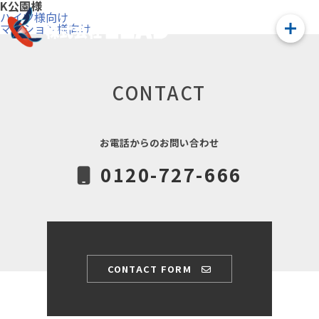
K公園様
投
ハイツ様向け
稿
マンション様向け
ナ
ビ
ゲ
ー
シ
CONTACT
ョ
ン
お電話からのお問い合わせ
0120-727-666
CONTACT FORM