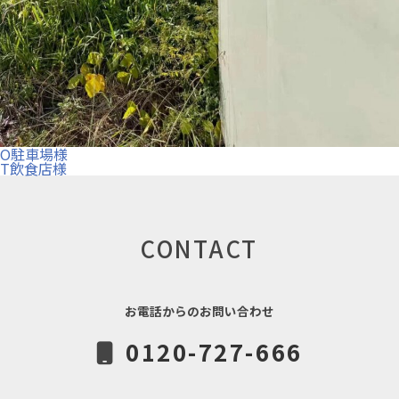
投
O駐車場様
稿
T飲食店様
ナ
ビ
ゲ
ー
シ
CONTACT
ョ
ン
お電話からのお問い合わせ
0120-727-666