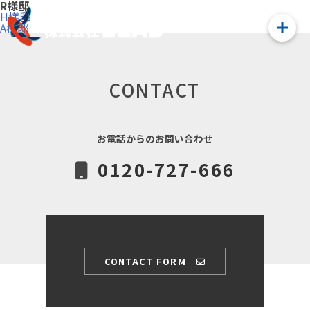
R様邸
投
H様邸
稿
A様邸
ナ
ビ
ゲ
ー
シ
CONTACT
ョ
ン
お電話からのお問い合わせ
0120-727-666
CONTACT FORM