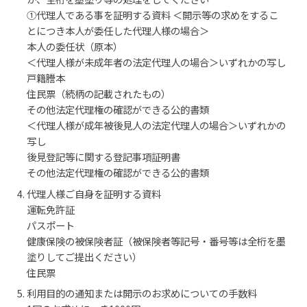
①代理人である事を証明する資料 ＜開示等の求めをするこ
とにつき本人が委任した代理人様の場合＞
本人の委任状（原本）
＜代理人様が未成年者の法定代理人の場合＞いずれかの写し
戸籍謄本
住民票（続柄の記載されたもの）
その他法定代理権の確認ができる公的書類
＜代理人様が成年被後見人の法定代理人の場合＞いずれかの
写し
後見登記等に関する登記事項証明書
その他法定代理権の確認ができる公的書類
代理人様ご自身を証明する資料
運転免許証
パスポート
健康保険の被保険者証（被保険者等記号・番号等は全桁を墨
塗りしてご提出ください）
住民票
利用目的の通知または開示のお求めについての手数料