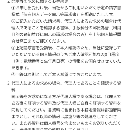
開示等の求めに関するお手続き
①お申し出受付け後、当社からご利用いただく所定の請求書
様式「保有個人データ開示等請求書」を郵送いたします。
②ご記入いただいた請求書、代理人によるお求めの場合は代
理人であることを確認する書類、手数料分の郵便為替（利用
目的の通知並びに開示の請求の場合のみ）を上記個人情報問
合せ窓口までご郵送ください。
③上記請求書を受領後、ご本人確認のため、当社に登録して
いただいている個人情報のうちご本人確認可能な2項目程度
（例：電話番号と生年月日等）の情報をお問合せさせていた
だきます。
④回答は原則としてご本人希望にておこないます。
代理人によるお求めの場合、代理人であることを確認する資
料
開示等をお求めになる方が代理人様である場合は、代理人で
ある事を証明する資料及び代理人様ご自身を証明する資料を
同封してください。各資料に含まれる本籍地情報は都道府県
までとし、それ以降の情報は黒塗り等の処理をしてくださ
い。また各資料は個人番号を含まないものをお送りいただく
か、全桁を墨塗り等の処理をしてください